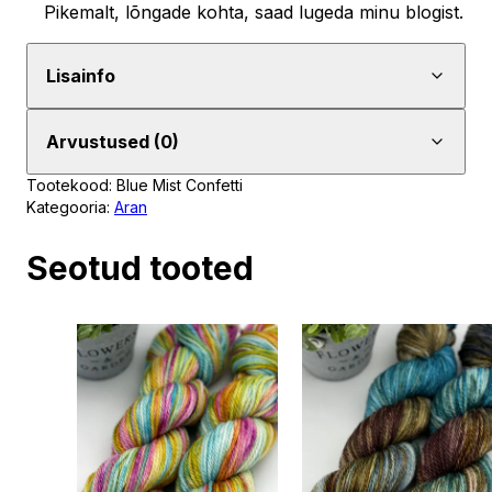
Pikemalt, lõngade kohta, saad lugeda minu blogist.
Lisainfo
Arvustused (0)
Tootekood:
Blue Mist Confetti
Kategooria:
Aran
Seotud tooted
Sellel
Sellel
tootel
tootel
on
on
mitu
mitu
varianti.
varianti.
Valikud
Valikud