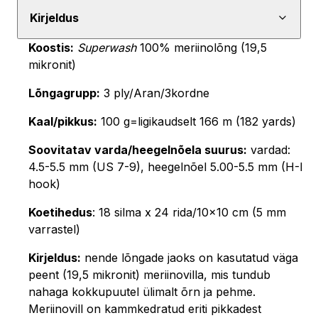
Mist
Kirjeldus
Confetti,
Koostis:
Superwash
100% meriinolõng (19,5
Superwash
mikronit)
100%
Meriino,
Lõngagrupp:
3 ply/Aran/3kordne
100
Kaal/pikkus:
100 g=ligikaudselt 166 m (182 yards)
g
Soovitatav varda/heegelnõela suurus:
vardad:
kogus
4.5-5.5 mm (US 7-9), heegelnõel 5.00-5.5 mm (H-I
hook)
Koetihedus
: 18 silma x 24 rida/10×10 cm (5 mm
varrastel)
Kirjeldus:
nende lõngade jaoks on kasutatud väga
peent (19,5 mikronit) meriinovilla, mis tundub
nahaga kokkupuutel ülimalt õrn ja pehme.
Meriinovill on kammkedratud eriti pikkadest