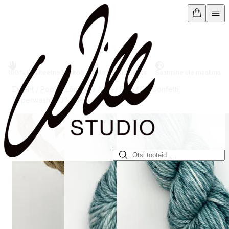
Mine
otse
sisu
juurde
100% kvaliteetne käsitöö
Valmistatud Eestis
Saatmine üle maailma
Esileht
/
Pood
/
Lõngad
/
Aran
/ Blue Mist Confetti,
Superwash 100% Meriino, 100 g