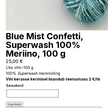
Blue Mist Confetti,
Superwash 100%
Meriino, 100 g
25,00
€
Üks viht~100 g
100%
Superwash
meriinolõng
Vihi kerasse kerimisel lisandub teenustasu 2 €/tk
Seisukord
Vali
Lisa korvi
Blue