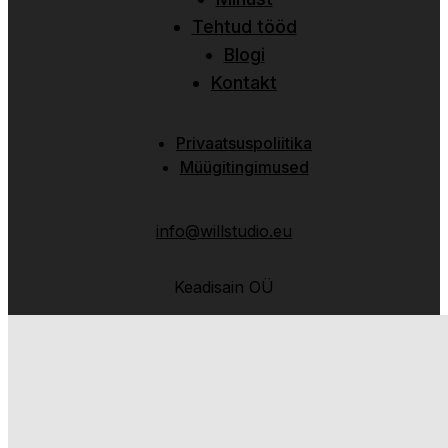
Tehtud tööd
Blogi
Kontakt
Privaatsuspoliitika
Müügitingimused
info@willstudio.eu
Keadisain OÜ