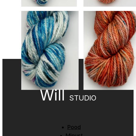
Blackberry, Superwash
Coral Confetti,
100% Meriino, 100 g
Superwash 100%
Meriino, 100 g
25,00
€
25,00
€
Vali
Vali
Will
STUDIO
Pood
Minust