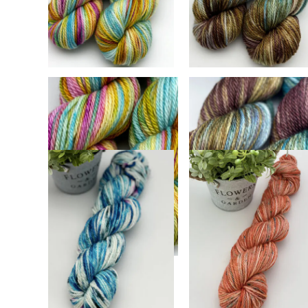
saab
saab
valida
valida
tootelehel
tootelehel
Carousel, Superwash
Bull Shot, Superwash
100% Meriino, 100 g
100% Meriino, 100 g
25,00
€
25,00
€
Vali
Vali
Sellel
Sellel
tootel
tootel
on
on
mitu
mitu
varianti.
varianti.
Valikud
Valikud
saab
saab
valida
valida
tootelehel
tootelehel