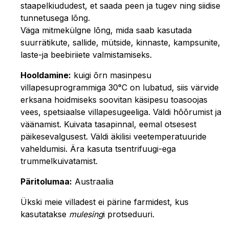
staapelkiududest, et saada peen ja tugev ning siidise
tunnetusega lõng.
Väga mitmekülgne lõng, mida saab kasutada
suurrätikute, sallide, mütside, kinnaste, kampsunite,
laste-ja beebiriiete valmistamiseks.
Hooldamine:
kuigi õrn masinpesu
villapesuprogrammiga 30°C on lubatud, siis värvide
erksana hoidmiseks soovitan käsipesu toasoojas
vees, spetsiaalse villapesugeeliga. Väldi hõõrumist ja
väänamist. Kuivata tasapinnal, eemal otsesest
päikesevalgusest. Väldi äkilisi veetemperatuuride
vaheldumisi. Ära kasuta tsentrifuugi-ega
trummelkuivatamist.
Päritolumaa:
Austraalia
Ükski meie villadest ei pärine farmidest, kus
kasutatakse
mulesing
i protseduuri.