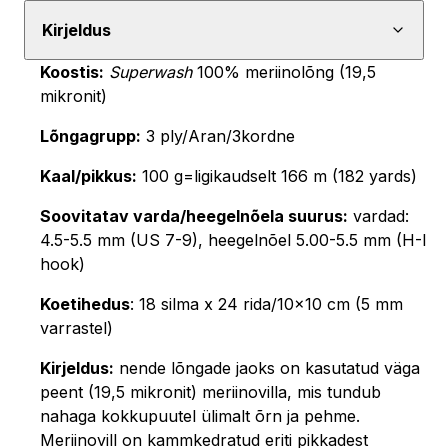
Confetti,
Kirjeldus
Superwash
Koostis:
Superwash
100% meriinolõng (19,5
100%
mikronit)
Meriino,
100
Lõngagrupp:
3 ply/Aran/3kordne
g
Kaal/pikkus:
100 g=ligikaudselt 166 m (182 yards)
kogus
Soovitatav varda/heegelnõela suurus:
vardad:
4.5-5.5 mm (US 7-9), heegelnõel 5.00-5.5 mm (H-I
hook)
Koetihedus
: 18 silma x 24 rida/10×10 cm (5 mm
varrastel)
Kirjeldus:
nende lõngade jaoks on kasutatud väga
peent (19,5 mikronit) meriinovilla, mis tundub
nahaga kokkupuutel ülimalt õrn ja pehme.
Meriinovill on kammkedratud eriti pikkadest