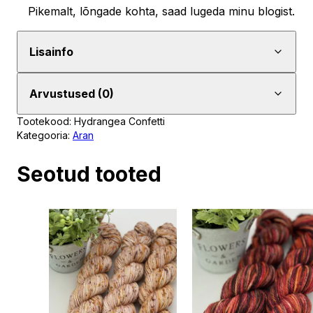
Pikemalt, lõngade kohta, saad lugeda minu blogist.
Lisainfo
Arvustused (0)
Tootekood:
Hydrangea Confetti
Kategooria:
Aran
Seotud tooted
Sellel
Sellel
tootel
tootel
on
on
mitu
mitu
varianti.
varianti.
Valikud
Valikud