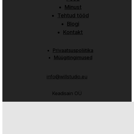
Minust
Tehtud tööd
Blogi
Kontakt
Privaatsuspoliitika
Müügitingimused
info@willstudio.eu
Keadisain OÜ