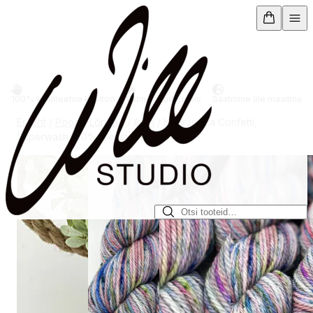
Mine
otse
sisu
juurde
100% kvaliteetne käsitöö
Valmistatud Eestis
Saatmine üle maailma
Esileht
/
Pood
/
Lõngad
/
Aran
/ Hydrangea Confetti,
Superwash 100% Meriino, 100 g