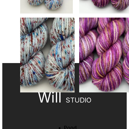
Budva Confetti,
Wild Orchid, Superwash
Superwash 100%
100% Meriino, 100 g
Meriino, 100 g
25,00
€
25,00
€
Vali
Vali
Will
STUDIO
Pood