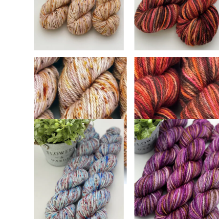
saab
saab
valida
valida
tootelehel
tootelehel
Rose Fog Confetti,
Claret, Superwash 100
Superwash 100%
Meriino, 100 g
Meriino, 100 g
25,00
€
25,00
€
Vali
Vali
Sellel
Sellel
tootel
tootel
on
on
mitu
mitu
varianti.
varianti.
Valikud
Valikud
saab
saab
valida
valida
tootelehel
tootelehel