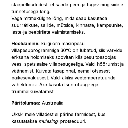
staapelkiududest, et saada peen ja tugev ning siidise
tunnetusega lõng.
Väga mitmekülgne lõng, mida saab kasutada
suurrätikute, sallide, mütside, kinnaste, kampsunite,
laste-ja beebiriiete valmistamiseks.
Hooldamine:
kuigi õrn masinpesu
villapesuprogrammiga 30°C on lubatud, siis värvide
erksana hoidmiseks soovitan käsipesu toasoojas
vees, spetsiaalse villapesugeeliga. Väldi hõõrumist ja
väänamist. Kuivata tasapinnal, eemal otsesest
päikesevalgusest. Väldi äkilisi veetemperatuuride
vaheldumisi. Ära kasuta tsentrifuugi-ega
trummelkuivatamist.
Päritolumaa:
Austraalia
Ükski meie villadest ei pärine farmidest, kus
kasutatakse
mulesing
i protseduuri.